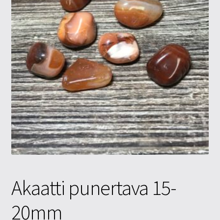
Tietosuojaseloste
Tuotteet
Yritysinfo
Akaatti punertava 15-
20mm