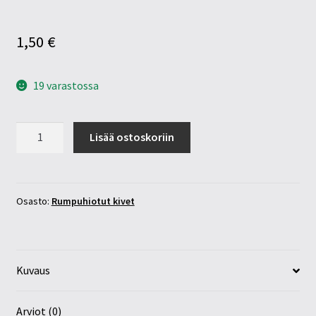
1,50
€
19 varastossa
Akaatti
Lisää ostoskoriin
punertava
15-
20mm
määrä
Osasto:
Rumpuhiotut kivet
Kuvaus
Arviot (0)