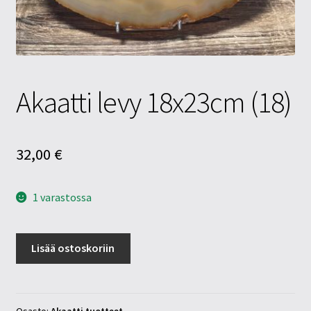
Tietosuojaseloste
Tuotteet
Yritysinfo
Akaatti levy 18x23cm (18)
32,00
€
1 varastossa
Akaatti
Lisää ostoskoriin
levy
18x23cm
(18)
määrä