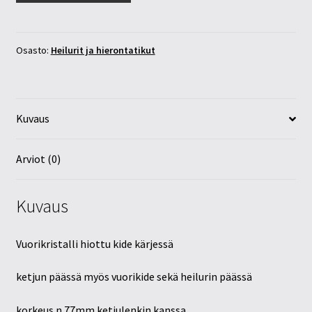
vuorikide
kärjellä/pallo
määrä
Osasto:
Heilurit ja hierontatikut
Kuvaus
Arviot (0)
Kuvaus
Vuorikristalli hiottu kide kärjessä
ketjun päässä myös vuorikide sekä heilurin päässä
korkeus n 77mm ketjulenkin kanssa