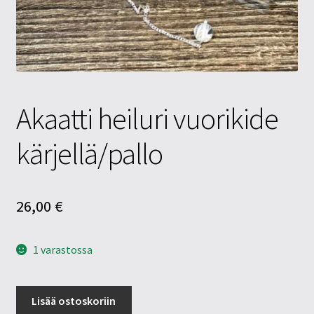
Tietosuojaseloste
Tuotteet
Yritysinfo
Akaatti heiluri vuorikide
kärjellä/pallo
26,00
€
1 varastossa
Akaatti
Lisää ostoskoriin
heiluri