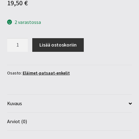
19,50
€
2 varastossa
Akaatti
Lisää ostoskoriin
delfiini
48mm
määrä
Osasto:
Eläimet-patsaat-enkelit
Kuvaus
Arviot (0)